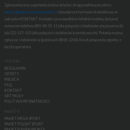
Zgłoszenia oraz zapytania można składać drogą mailową na adres:
pomoc@publiczneodtwarzanie.pl
lub poprzez formularz kontaktowy w
zakładce KONTAKT. Kontakt z pracownikiem infolinii możliwy jest pod
numerem telefonu 801-00-55-11 (dla połączeń z telefonów stacjonarnych)
lub 222-127-115 (dla połączeń z telefonów komórkowych). Pytania można
zgłaszać codziennie w godzinach 08:00-22:00. Koszt połączenia zgodny z
taryfą operatora.
STRONA:
REGULAMIN
OFERTY
MIEJSCA
FAQ
KONTAKT
ARTYKUŁY
POLITYKA PRYWATNOŚCI
PAKIETY:
PAKIET MEGA SPORT
PAKIET POLSAT SPORT
PAKIET ELEVEN SPORTS