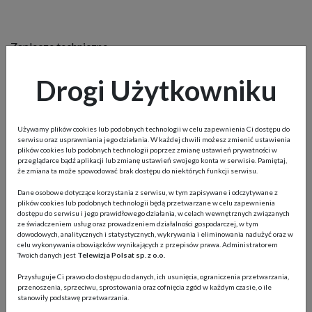
Zaplecze techniczne
Drogi Użytkowniku
Posiadam stację czołową, jakie urządzenie należy
wybrać?
Używamy plików cookies lub podobnych technologii w celu zapewnienia Ci dostępu do
Jak podłączyć sygnał w hotelu/szpitalu/salonach
serwisu oraz usprawniania jego działania. W każdej chwili możesz zmienić ustawienia
fitness, jeżeli nie ma stacji czołowej?
plików cookies lub podobnych technologii poprzez zmianę ustawień prywatności w
przeglądarce bądź aplikacji lub zmianę ustawień swojego konta w serwisie. Pamiętaj,
że zmiana ta może spowodować brak dostępu do niektórych funkcji serwisu.
Dane osobowe dotyczące korzystania z serwisu, w tym zapisywane i odczytywane z
plików cookies lub podobnych technologii będą przetwarzane w celu zapewnienia
Konto użytkownika
dostępu do serwisu i jego prawidłowego działania, w celach wewnętrznych związanych
ze świadczeniem usług oraz prowadzeniem działalności gospodarczej, w tym
dowodowych, analitycznych i statystycznych, wykrywania i eliminowania nadużyć oraz w
celu wykonywania obowiązków wynikających z przepisów prawa. Administratorem
Rejestracja Konta użytkownika
Twoich danych jest
Telewizja Polsat sp. z o.o.
Czy mogę zawrzeć Umowę bez założenia Konta
Przysługuje Ci prawo do dostępu do danych, ich usunięcia, ograniczenia przetwarzania,
przenoszenia, sprzeciwu, sprostowania oraz cofnięcia zgód w każdym czasie, o ile
użytkownika?
stanowiły podstawę przetwarzania.