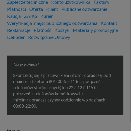
Zaplecze techniczne
Konto użytkownika
Faktury
Płatności
Oferta
Klient
Publiczne odtwarzanie
Kaucja
ZAIKS
Kurier
Weryfikacja miejsc publicznego odtwarzania
Kontakt
Reklamacje
Płatność
Koszyk
Materiały promocyjne
Dekoder
Rozwiązanie Umowy
Masz pytania?
Skontaktuj się z pracownikiem infolinii doradczej pod
numerem telefonu 801-00-55-11 (dla połączeń z
telefonów stacjonarnych) lub 222-127-115 (dla
połączeń z telefonów komórkowych).
Infolinia doradcza czynna codziennie w godzinach
08:00-22:00.
Umowa