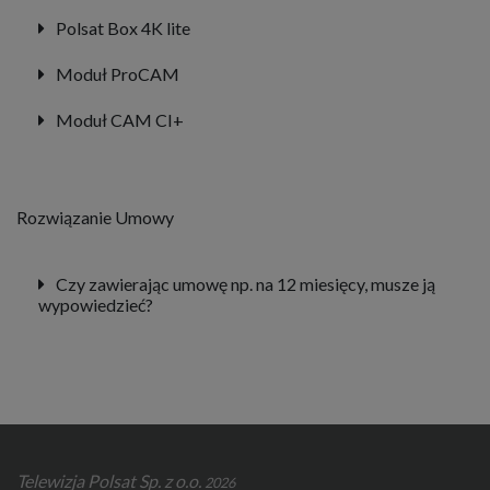
Polsat Box 4K lite
Moduł ProCAM
Moduł CAM CI+
Rozwiązanie Umowy
Czy zawierając umowę np. na 12 miesięcy, musze ją
wypowiedzieć?
Telewizja Polsat Sp. z o.o.
2026