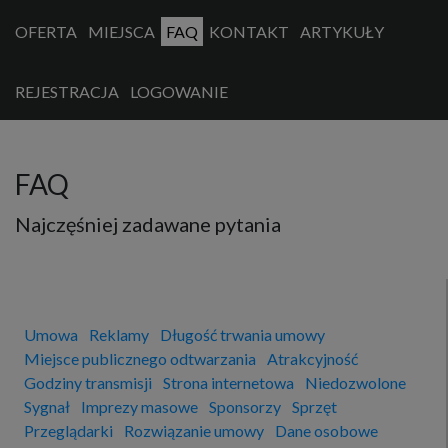
OFERTA
MIEJSCA
FAQ
KONTAKT
ARTYKUŁY
REJESTRACJA
LOGOWANIE
FAQ
Najczęśniej zadawane pytania
Umowa
Reklamy
Długość trwania umowy
Miejsce publicznego odtwarzania
Atrakcyjność
Godziny transmisji
Strona internetowa
Niedozwolone
Sygnał
Imprezy masowe
Sponsorzy
Sprzęt
Przeglądarki
Rozwiązanie umowy
Dane osobowe