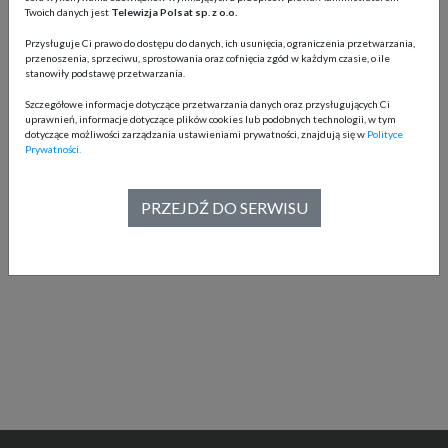
Twoich danych jest
Telewizja Polsat sp. z o.o.
13.02.2024r.
Przysługuje Ci prawo do dostępu do danych, ich usunięcia, ograniczenia przetwarzania,
przenoszenia, sprzeciwu, sprostowania oraz cofnięcia zgód w każdym czasie, o ile
stanowiły podstawę przetwarzania.
Szczegółowe informacje dotyczące przetwarzania danych oraz przysługujących Ci
uprawnień, informacje dotyczące plików cookies lub podobnych technologii, w tym
dotyczące możliwości zarządzania ustawieniami prywatności, znajdują się w
Polityce
Prywatności.
PRZEJDŹ DO SERWISU