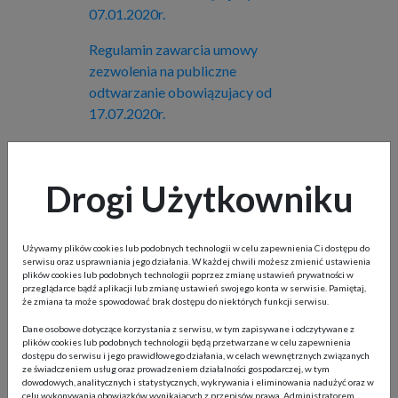
07.01.2020r.
Regulamin zawarcia umowy
zezwolenia na publiczne
odtwarzanie obowiązujacy od
17.07.2020r.
Regulamin zawarcia umowy
zezwolenia na publiczne
Drogi Użytkowniku
odtwarzanie obowiązujacy od
20.04.2022r.
Regulamin zawarcia umowy
Używamy plików cookies lub podobnych technologii w celu zapewnienia Ci dostępu do
serwisu oraz usprawniania jego działania. W każdej chwili możesz zmienić ustawienia
zezwolenia na publiczne
plików cookies lub podobnych technologii poprzez zmianę ustawień prywatności w
przeglądarce bądź aplikacji lub zmianę ustawień swojego konta w serwisie. Pamiętaj,
odtwarzanie obowiązujacy od
że zmiana ta może spowodować brak dostępu do niektórych funkcji serwisu.
10.08.2023r.
Dane osobowe dotyczące korzystania z serwisu, w tym zapisywane i odczytywane z
plików cookies lub podobnych technologii będą przetwarzane w celu zapewnienia
Regulamin zawarcia umowy
dostępu do serwisu i jego prawidłowego działania, w celach wewnętrznych związanych
zezwolenia na publiczne
ze świadczeniem usług oraz prowadzeniem działalności gospodarczej, w tym
dowodowych, analitycznych i statystycznych, wykrywania i eliminowania nadużyć oraz w
odtwarzanie obowiązujacy od
celu wykonywania obowiązków wynikających z przepisów prawa. Administratorem