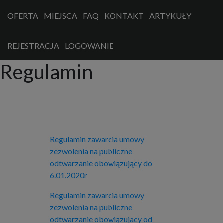
OFERTA
MIEJSCA
FAQ
KONTAKT
ARTYKUŁY
REJESTRACJA
LOGOWANIE
Regulamin
Regulamin zawarcia umowy
zezwolenia na publiczne
odtwarzanie obowiązujący do
6.01.2020r
Regulamin zawarcia umowy
zezwolenia na publiczne
odtwarzanie obowiązujacy od