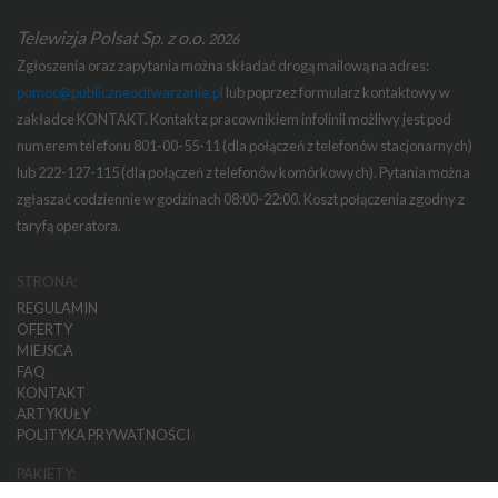
Telewizja Polsat Sp. z o.o.
2026
Zgłoszenia oraz zapytania można składać drogą mailową na adres:
pomoc@publiczneodtwarzanie.pl
lub poprzez formularz kontaktowy w
zakładce KONTAKT. Kontakt z pracownikiem infolinii możliwy jest pod
numerem telefonu 801-00-55-11 (dla połączeń z telefonów stacjonarnych)
lub 222-127-115 (dla połączeń z telefonów komórkowych). Pytania można
zgłaszać codziennie w godzinach 08:00-22:00. Koszt połączenia zgodny z
taryfą operatora.
STRONA:
REGULAMIN
OFERTY
MIEJSCA
FAQ
KONTAKT
ARTYKUŁY
POLITYKA PRYWATNOŚCI
PAKIETY: