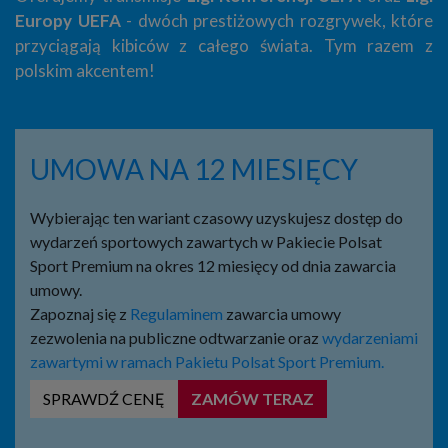
Europy UEFA
- dwóch prestiżowych rozgrywek, które
przyciągają kibiców z całego świata. Tym razem z
polskim akcentem!
UMOWA NA 12 MIESIĘCY
Wybierając ten wariant czasowy uzyskujesz dostęp do
wydarzeń sportowych zawartych w Pakiecie Polsat
Sport Premium na okres 12 miesięcy od dnia zawarcia
umowy.
Zapoznaj się z
Regulaminem
zawarcia umowy
zezwolenia na publiczne odtwarzanie oraz
wydarzeniami
zawartymi w ramach Pakietu Polsat Sport Premium.
SPRAWDŹ CENĘ
ZAMÓW TERAZ