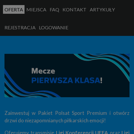
OFERTA
MIEJSCA
FAQ
KONTAKT
ARTYKUŁY
REJESTRACJA
LOGOWANIE
Zainwestuj w Pakiet Polsat Sport Premium i otwórz
drzwi do niezapomnianych piłkarskich emocji!
Oferujemy transmisje
Ligi Konferencji UEFA
oraz
Ligi