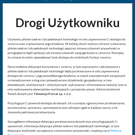
Gwarantujemy doskonałą jakość obrazu i dźwięku, co
Drogi Użytkowniku
sprawi, że każdy mecz będzie niezapomnianym
przeżyciem. Emocjonujące mecze przyciągną gości do
Twojego baru, pubu czy restauracji, a atmosfera
Używamy plików cookies lub podobnych technologii w celu zapewnienia Ci dostępu do
kibicowania sprawi, że klienci będą wracać po więcej.
serwisu oraz usprawniania jego działania. W każdej chwili możesz zmienić ustawienia
plików cookies lub podobnych technologii poprzez zmianę ustawień prywatności w
przeglądarce bądź aplikacji lub zmianę ustawień swojego konta w serwisie. Pamiętaj,
Licencja jest dostępna 24/7, co daje Ci elastyczność w
że zmiana ta może spowodować brak dostępu do niektórych funkcji serwisu.
planowaniu transmisji.
Liga Konferencji UEFA
i
Liga
Dane osobowe dotyczące korzystania z serwisu, w tym zapisywane i odczytywane z
plików cookies lub podobnych technologii będą przetwarzane w celu zapewnienia
Europy UEFA
to szansa na zobaczenie najlepszych
dostępu do serwisu i jego prawidłowego działania, w celach wewnętrznych związanych
drużyn w akcji, w tym Legii Warszawa i Jagiellonii
ze świadczeniem usług oraz prowadzeniem działalności gospodarczej, w tym
dowodowych, analitycznych i statystycznych, wykrywania i eliminowania nadużyć oraz w
Białystok, które walczą o awans na międzynarodowej
celu wykonywania obowiązków wynikających z przepisów prawa. Administratorem
Twoich danych jest
Telewizja Polsat sp. z o.o.
arenie.
Przysługuje Ci prawo do dostępu do danych, ich usunięcia, ograniczenia przetwarzania,
przenoszenia, sprzeciwu, sprostowania oraz cofnięcia zgód w każdym czasie, o ile
Nie czekaj! Zawrzyj umowę już teraz i zapewnij swoim
stanowiły podstawę przetwarzania.
klientom dostęp do emocji, które oferują Liga
Szczegółowe informacje dotyczące przetwarzania danych oraz przysługujących Ci
Konferencji UEFA i Liga Europy UEFA.
uprawnień, informacje dotyczące plików cookies lub podobnych technologii, w tym
dotyczące możliwości zarządzania ustawieniami prywatności, znajdują się w
Polityce
Prywatności.