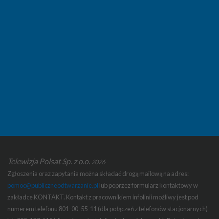
Telewizja Polsat Sp. z o.o.
2026
Zgłoszenia oraz zapytania można składać drogą mailową na adres:
pomoc@publiczneodtwarzanie.pl
lub poprzez formularz kontaktowy w
zakładce KONTAKT. Kontakt z pracownikiem infolinii możliwy jest pod
numerem telefonu 801-00-55-11 (dla połączeń z telefonów stacjonarnych)