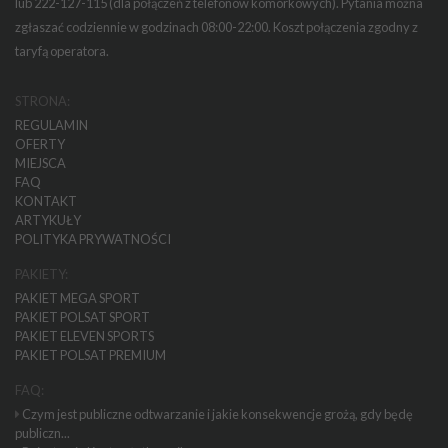
lub 222-127-115 (dla połączeń z telefonów komórkowych). Pytania można
zgłaszać codziennie w godzinach 08:00-22:00. Koszt połączenia zgodny z
taryfą operatora.
STRONA:
REGULAMIN
OFERTY
MIEJSCA
FAQ
KONTAKT
ARTYKUŁY
POLITYKA PRYWATNOŚCI
PAKIETY:
PAKIET MEGA SPORT
PAKIET POLSAT SPORT
PAKIET ELEVEN SPORTS
PAKIET POLSAT PREMIUM
FAQ:
Czym jest publiczne odtwarzanie i jakie konsekwencje grożą, gdy będę
publiczn...