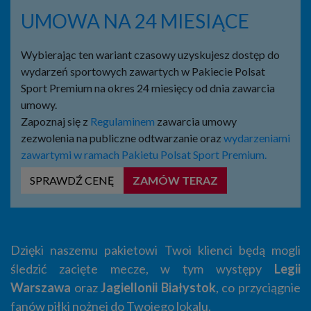
UMOWA NA 24 MIESIĄCE
Wybierając ten wariant czasowy uzyskujesz dostęp do
wydarzeń sportowych zawartych w Pakiecie Polsat
Sport Premium na okres 24 miesięcy od dnia zawarcia
umowy.
Zapoznaj się z
Regulaminem
zawarcia umowy
zezwolenia na publiczne odtwarzanie oraz
wydarzeniami
zawartymi w ramach Pakietu Polsat Sport Premium.
SPRAWDŹ CENĘ
ZAMÓW TERAZ
Dzięki naszemu pakietowi Twoi klienci będą mogli
śledzić zacięte mecze, w tym występy
Legii
Warszawa
oraz
Jagiellonii Białystok
, co przyciągnie
fanów piłki nożnej do Twojego lokalu.