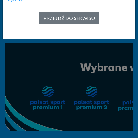
Odkryj, jak Pakiet Polsat Sport Premium może
wzbogacić ofertę Twojego lokalu.
PRZEJDŹ DO SERWISU
Zobacz listę dostępnych wydarzeń w Pakiecie Polsat
Sport Premium!