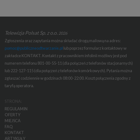
Telewizja Polsat Sp. z o.o.
2026
Zgłoszenia oraz zapytania można składać drogą mailową na adres:
pomoc@publiczneodtwarzanie.pl
lub poprzez formularz kontaktowy w
zakładce KONTAKT. Kontakt z pracownikiem infolinii możliwy jest pod
numerem telefonu 801-00-55-11 (dla połączeń z telefonów stacjonarnych)
lub 222-127-115 (dla połączeń z telefonów komórkowych). Pytania można
zgłaszać codziennie w godzinach 08:00-22:00. Koszt połączenia zgodny z
taryfą operatora.
STRONA:
REGULAMIN
OFERTY
MIEJSCA
FAQ
KONTAKT
ARTYKUŁY