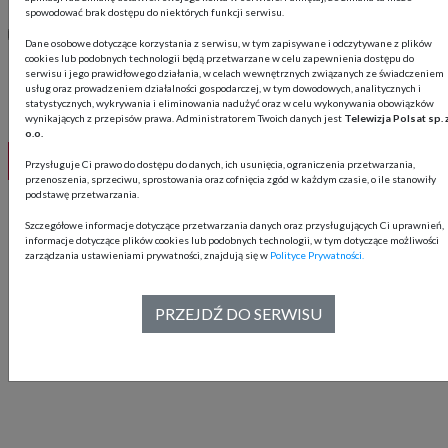
spowodować brak dostępu do niektórych funkcji serwisu.
Wyrażam zgodę na marketing bezpośredni Telewizja Polsat
Dane osobowe dotyczące korzystania z serwisu, w tym zapisywane i odczytywane z plików
sp. z o.o. przy użyciu telekomunikacyjnych urządzeń
cookies lub podobnych technologii będą przetwarzane w celu zapewnienia dostępu do
serwisu i jego prawidłowego działania, w celach wewnętrznych związanych ze świadczeniem
końcowych i automatycznych systemów wywołujących.
usług oraz prowadzeniem działalności gospodarczej, w tym dowodowych, analitycznych i
statystycznych, wykrywania i eliminowania nadużyć oraz w celu wykonywania obowiązków
wynikających z przepisów prawa. Administratorem Twoich danych jest
Telewizja Polsat sp. 
o.o.
Przysługuje Ci prawo do dostępu do danych, ich usunięcia, ograniczenia przetwarzania,
przenoszenia, sprzeciwu, sprostowania oraz cofnięcia zgód w każdym czasie, o ile stanowiły
podstawę przetwarzania.
Szczegółowe informacje dotyczące przetwarzania danych oraz przysługujących Ci uprawnień,
informacje dotyczące plików cookies lub podobnych technologii, w tym dotyczące możliwości
zarządzania ustawieniami prywatności, znajdują się w
Polityce Prywatności.
PRZEJDŹ DO SERWISU